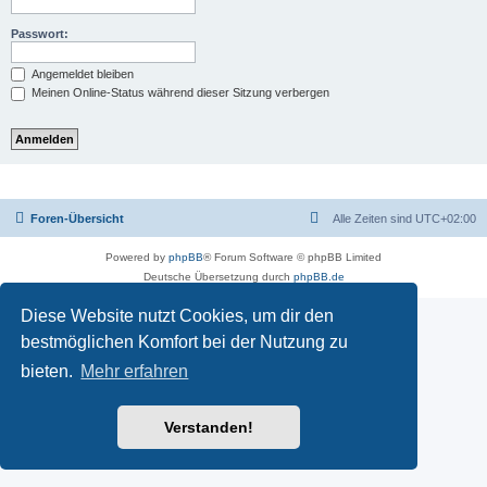
Passwort:
Angemeldet bleiben
Meinen Online-Status während dieser Sitzung verbergen
Foren-Übersicht
Alle Zeiten sind
UTC+02:00
Powered by
phpBB
® Forum Software © phpBB Limited
Deutsche Übersetzung durch
phpBB.de
Diese Website nutzt Cookies, um dir den
bestmöglichen Komfort bei der Nutzung zu
bieten.
Mehr erfahren
Verstanden!