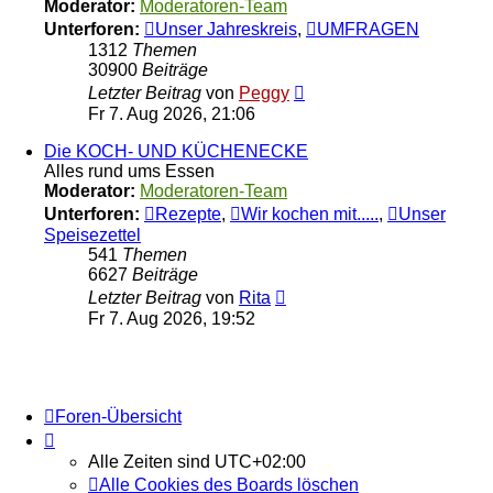
Moderator:
Moderatoren-Team
Unterforen:
Unser Jahreskreis
,
UMFRAGEN
1312
Themen
30900
Beiträge
Neuester
Letzter Beitrag
von
Peggy
Beitrag
Fr 7. Aug 2026, 21:06
Die KOCH- UND KÜCHENECKE
Alles rund ums Essen
Moderator:
Moderatoren-Team
Unterforen:
Rezepte
,
Wir kochen mit.....
,
Unser
Speisezettel
541
Themen
6627
Beiträge
Neuester
Letzter Beitrag
von
Rita
Beitrag
Fr 7. Aug 2026, 19:52
Foren-Übersicht
Alle Zeiten sind
UTC+02:00
Alle Cookies des Boards löschen