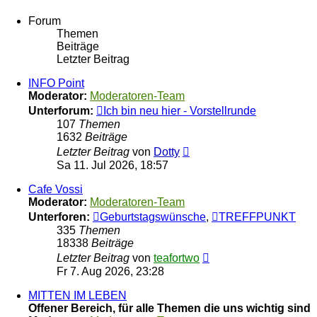
Forum
Themen
Beiträge
Letzter Beitrag
INFO Point
Moderator:
Moderatoren-Team
Unterforum:
Ich bin neu hier - Vorstellrunde
107
Themen
1632
Beiträge
Neuester
Letzter Beitrag
von
Dotty
Beitrag
Sa 11. Jul 2026, 18:57
Cafe Vossi
Moderator:
Moderatoren-Team
Unterforen:
Geburtstagswünsche
,
TREFFPUNKT
335
Themen
18338
Beiträge
Neuester
Letzter Beitrag
von
teafortwo
Beitrag
Fr 7. Aug 2026, 23:28
MITTEN IM LEBEN
Offener Bereich, für alle Themen die uns wichtig sind