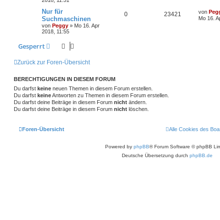
Nur für
von
Peg
0
23421
Suchmaschinen
Mo 16. A
von
Peggy
» Mo 16. Apr
2018, 11:55
Gesperrt
Zurück zur Foren-Übersicht
BERECHTIGUNGEN IN DIESEM FORUM
Du darfst
keine
neuen Themen in diesem Forum erstellen.
Du darfst
keine
Antworten zu Themen in diesem Forum erstellen.
Du darfst deine Beiträge in diesem Forum
nicht
ändern.
Du darfst deine Beiträge in diesem Forum
nicht
löschen.
Foren-Übersicht
Alle Cookies des Boa
Powered by
phpBB
® Forum Software © phpBB Lim
Deutsche Übersetzung durch
phpBB.de