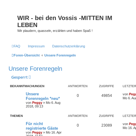
WIR - bei den Vossis -MITTEN IM
LEBEN
Wir plaudern, quasseln, erzählen und haben Spaß !
FAQ
Impressum
Datenschutzerklärung
Foren-Übersicht
Unsere Forenregeln
Unsere Forenregeln
Gesperrt
BEKANNTMACHUNGEN
ANTWORTEN
ZUGRIFFE
LETZTER
Unsere
von
Peg
0
49854
Forenregeln *neu*
Mo 6. Au
von
Peggy
» Mo 6. Aug
2018, 09:13
THEMEN
ANTWORTEN
ZUGRIFFE
LETZTER
Für nicht
von
Peg
0
23089
registrierte Gäste
Mo 16. A
von
Peggy
» Mo 16. Apr
2018, 11:51