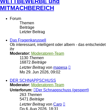
WETTBEWERBE und
MITMACHBEREICH
Forum
Themen
Beiträge
Letzter Beitrag
Das Fragenkarussell
Ob interessant, intelligent oder albern - das entscheidet
ihr
Moderator:
Moderatoren-Team
1130
Themen
16872
Beiträge
Neuester
Letzter Beitrag
von
mapesa
Beitrag
Mo 29. Jun 2026, 09:02
DER SCHNAPPSCHUSS
Moderator:
Moderatoren-Team
Unterforum:
Der Schnappschuss (gesperrt)
263
Themen
5471
Beiträge
Neuester
Letzter Beitrag
von
Caro
Beitrag
Do 6. Aug 2026, 18:31