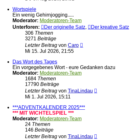
Wortspiele
Ein wenig Gehirnjogging.....
Moderator:
Moderatoren-Team
Unterforen:
Der originelle Satz
,
Der kreative Satz
306
Themen
3271
Beiträge
Neuester
Letzter Beitrag
von
Caro
Beitrag
Mi 15. Jul 2026, 21:55
Das Wort des Tages
Ein vorgegebenes Wort - eure Gedanken dazu
Moderator:
Moderatoren-Team
1684
Themen
17790
Beiträge
Neuester
Letzter Beitrag
von
TinaLindau
Beitrag
Mi 1. Jul 2026, 15:11
***ADVENTKALENDER 2025***
*** MIT WICHTELSPIEL ***
Moderator:
Moderatoren-Team
24
Themen
146
Beiträge
Neuester
Letzter Beitrag
von
TinaLindau