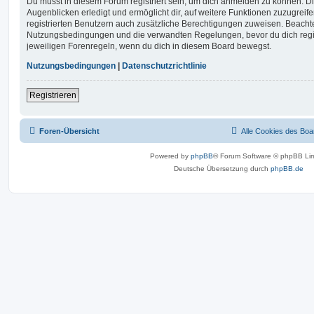
Du musst in diesem Forum registriert sein, um dich anmelden zu können. Di
Augenblicken erledigt und ermöglicht dir, auf weitere Funktionen zuzugreif
registrierten Benutzern auch zusätzliche Berechtigungen zuweisen. Beachte
Nutzungsbedingungen und die verwandten Regelungen, bevor du dich registr
jeweiligen Forenregeln, wenn du dich in diesem Board bewegst.
Nutzungsbedingungen
|
Datenschutzrichtlinie
Registrieren
Foren-Übersicht
Alle Cookies des Boa
Powered by
phpBB
® Forum Software © phpBB Lim
Deutsche Übersetzung durch
phpBB.de