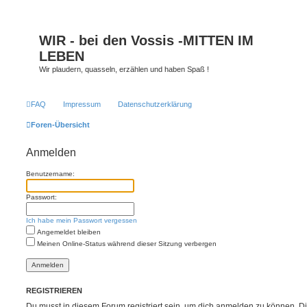
WIR - bei den Vossis -MITTEN IM
LEBEN
Wir plaudern, quasseln, erzählen und haben Spaß !
FAQ
Impressum
Datenschutzerklärung
Foren-Übersicht
Anmelden
Benutzername:
Passwort:
Ich habe mein Passwort vergessen
Angemeldet bleiben
Meinen Online-Status während dieser Sitzung verbergen
REGISTRIEREN
Du musst in diesem Forum registriert sein, um dich anmelden zu können. Di