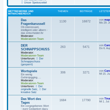
Unser Speisezettel
WETTBEWERBE UND
THEMEN
BEITRÄGE
LETZTER
MITMACHBEREICH
Das
von
map
1130
16872
Mo 29. J
Fragenkarussell
Ob interessant,
intelligent oder albern -
das entscheidet ihr
Moderator:
Moderatoren-Team
DER
von
Car
263
5471
Do 6. Au
SCHNAPPSCHUSS
Moderator:
Moderatoren-Team
Unterforum:
Der
Schnappschuss
(gesperrt)
Wortspiele
von
Car
306
3271
Mi 15. Ju
Ein wenig
Gehirnjogging.....
Moderator:
Moderatoren-Team
Unterforen:
Der
originelle Satz
,
Der
kreative Satz
Das Wort des
von
Tin
1684
17790
Mi 1. Jul
Tages
Ein vorgegebenes Wort
- eure Gedanken dazu