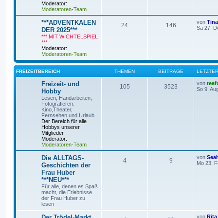
Moderator:
Moderatoren-Team
***ADVENTKALEN
von
Tin
24
146
Sa 27. D
DER 2025***
*** MIT WICHTELSPIEL
***
Moderator:
Moderatoren-Team
FREIZEITBEREICH
THEMEN
BEITRÄGE
LETZTER
Freizeit- und
von
teaf
105
3523
So 9. Au
Hobby
Lesen, Handarbeiten,
Fotografieren.
Kino,Theater,
Fernsehen und Urlaub
Der Bereich für alle
Hobbys unserer
Mitglieder
Moderator:
Moderatoren-Team
Die ALLTAGS-
von
Sea
4
9
Mo 23. F
Geschichten der
Frau Huber
***NEU***
Für alle, denen es Spaß
macht, die Erlebnisse
der Frau Huber zu
lesen
Der Trödel-Markt
von
Rita