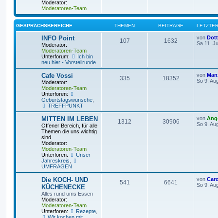
Moderator:
Moderatoren-Team
GESPRÄCHSBEREICHE
THEMEN
BEITRÄGE
LETZTER
INFO Point
von
Dot
107
1632
Sa 11. Ju
Moderator:
Moderatoren-Team
Unterforum:
Ich bin
neu hier - Vorstellrunde
Cafe Vossi
von
Man
335
18352
So 9. Au
Moderator:
Moderatoren-Team
Unterforen:
Geburtstagswünsche
,
TREFFPUNKT
MITTEN IM LEBEN
von
Ange
1312
30906
So 9. Au
Offener Bereich, für alle
Themen die uns wichtig
sind
Moderator:
Moderatoren-Team
Unterforen:
Unser
Jahreskreis
,
UMFRAGEN
Die KOCH- UND
von
Car
541
6641
So 9. Au
KÜCHENECKE
Alles rund ums Essen
Moderator:
Moderatoren-Team
Unterforen:
Rezepte
,
Wir kochen mit.....
,