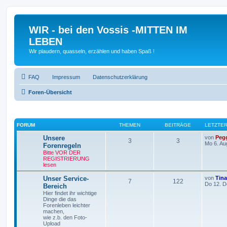
WIR - bei den Vossis -MITTEN IM
LEBEN
Wir plaudern, quasseln, erzählen und haben Spaß !
FAQ
Impressum
Datenschutzerklärung
Foren-Übersicht
FORUM
THEMEN
BEITRÄGE
LETZTER
Unsere
von
Peg
3
3
Mo 6. Au
Forenregeln
Bitte VOR DER
REGISTRIERUNG
lesen
Unser Service-
von
Tin
7
122
Do 12. D
Bereich
Hier findet ihr wichtige
Dinge die das
Forenleben leichter
machen,
wie z.b. den Foto-
Upload