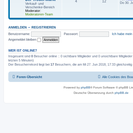
4
12
Do 30. J
Verkauf- und
Verschenke-Bereich
Moderator:
Moderatoren-Team
ANMELDEN
•
REGISTRIEREN
Benutzername:
Passwort:
Ich habe mein
Angemeldet bleiben
WER IST ONLINE?
Insgesamt sind
0
Besucher online :: 0 sichtbare Mitglieder und 0 unsichtbare Mitgliede
letzten 5 Minuten)
Der Besucherrekord liegt bei
17
Besuchern, die am Mi 27. Jun 2018, 17:33 gleichzeitig 
Foren-Übersicht
Alle Cookies des Boa
Powered by
phpBB
® Forum Software © phpBB Lim
Deutsche Übersetzung durch
phpBB.de