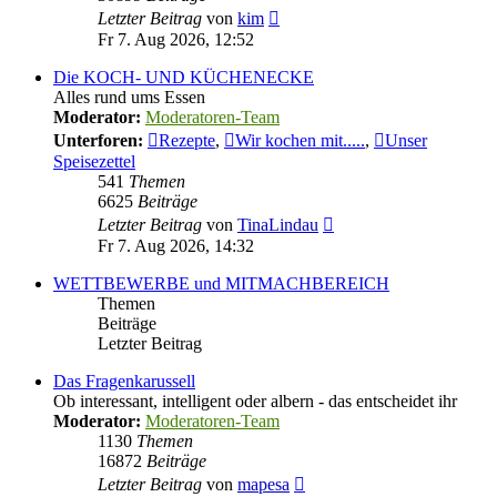
Neuester
Letzter Beitrag
von
kim
Beitrag
Fr 7. Aug 2026, 12:52
Die KOCH- UND KÜCHENECKE
Alles rund ums Essen
Moderator:
Moderatoren-Team
Unterforen:
Rezepte
,
Wir kochen mit.....
,
Unser
Speisezettel
541
Themen
6625
Beiträge
Neuester
Letzter Beitrag
von
TinaLindau
Beitrag
Fr 7. Aug 2026, 14:32
WETTBEWERBE und MITMACHBEREICH
Themen
Beiträge
Letzter Beitrag
Das Fragenkarussell
Ob interessant, intelligent oder albern - das entscheidet ihr
Moderator:
Moderatoren-Team
1130
Themen
16872
Beiträge
Neuester
Letzter Beitrag
von
mapesa