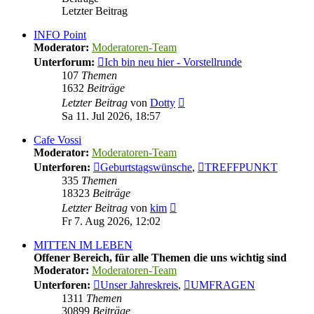
Letzter Beitrag
INFO Point
Moderator:
Moderatoren-Team
Unterforum:
Ich bin neu hier - Vorstellrunde
107
Themen
1632
Beiträge
Neuester
Letzter Beitrag
von
Dotty
Beitrag
Sa 11. Jul 2026, 18:57
Cafe Vossi
Moderator:
Moderatoren-Team
Unterforen:
Geburtstagswünsche
,
TREFFPUNKT
335
Themen
18323
Beiträge
Neuester
Letzter Beitrag
von
kim
Beitrag
Fr 7. Aug 2026, 12:02
MITTEN IM LEBEN
Offener Bereich, für alle Themen die uns wichtig sind
Moderator:
Moderatoren-Team
Unterforen:
Unser Jahreskreis
,
UMFRAGEN
1311
Themen
30899
Beiträge