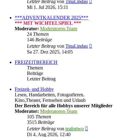
Neuester
Letzter Beitrag
von
TinaLindau
Beitrag
Mi 1. Jul 2026, 15:11
***ADVENTKALENDER 2025***
*** MIT WICHTELSPIEL ***
Moderator:
Moderatoren-Team
24
Themen
146
Beiträge
Neuester
Letzter Beitrag
von
TinaLindau
Beitrag
Sa 27. Dez 2025, 14:05
FREIZEITBEREICH
Themen
Beiträge
Letzter Beitrag
Freizeit- und Hobby
Lesen, Handarbeiten, Fotografieren.
Kino,Theater, Fernsehen und Urlaub
Der Bereich für alle Hobbys unserer Mitglieder
Moderator:
Moderatoren-Team
105
Themen
3515
Beiträge
Neuester
Letzter Beitrag
von
teafortwo
Beitrag
Di 4. Aug 2026, 12:40