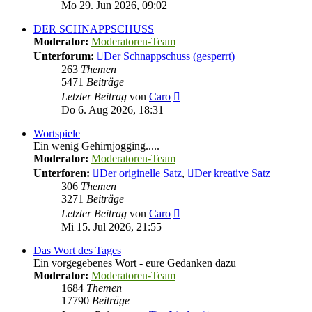
Beitrag
Mo 29. Jun 2026, 09:02
DER SCHNAPPSCHUSS
Moderator:
Moderatoren-Team
Unterforum:
Der Schnappschuss (gesperrt)
263
Themen
5471
Beiträge
Neuester
Letzter Beitrag
von
Caro
Beitrag
Do 6. Aug 2026, 18:31
Wortspiele
Ein wenig Gehirnjogging.....
Moderator:
Moderatoren-Team
Unterforen:
Der originelle Satz
,
Der kreative Satz
306
Themen
3271
Beiträge
Neuester
Letzter Beitrag
von
Caro
Beitrag
Mi 15. Jul 2026, 21:55
Das Wort des Tages
Ein vorgegebenes Wort - eure Gedanken dazu
Moderator:
Moderatoren-Team
1684
Themen
17790
Beiträge