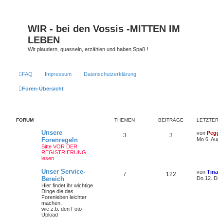
WIR - bei den Vossis -MITTEN IM
LEBEN
Wir plaudern, quasseln, erzählen und haben Spaß !
FAQ
Impressum
Datenschutzerklärung
Foren-Übersicht
FORUM
THEMEN
BEITRÄGE
LETZTER
Unsere
von
Peg
3
3
Forenregeln
Mo 6. Au
Bitte VOR DER
REGISTRIERUNG
lesen
Unser Service-
von
Tin
7
122
Bereich
Do 12. D
Hier findet ihr wichtige
Dinge die das
Forenleben leichter
machen,
wie z.b. den Foto-
Upload