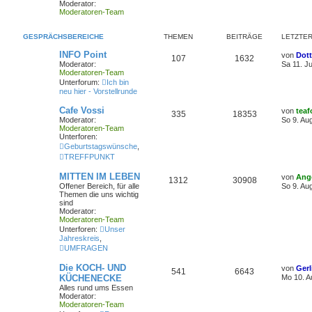
Moderator:
Moderatoren-Team
GESPRÄCHSBEREICHE
THEMEN
BEITRÄGE
LETZTER
INFO Point
von
Dot
107
1632
Moderator:
Sa 11. Ju
Moderatoren-Team
Unterforum:
Ich bin
neu hier - Vorstellrunde
Cafe Vossi
von
teaf
335
18353
Moderator:
So 9. Au
Moderatoren-Team
Unterforen:
Geburtstagswünsche
,
TREFFPUNKT
MITTEN IM LEBEN
von
Ange
1312
30908
Offener Bereich, für alle
So 9. Au
Themen die uns wichtig
sind
Moderator:
Moderatoren-Team
Unterforen:
Unser
Jahreskreis
,
UMFRAGEN
Die KOCH- UND
von
Gerl
541
6643
KÜCHENECKE
Mo 10. A
Alles rund ums Essen
Moderator:
Moderatoren-Team