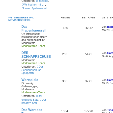
Unterforen:
Rezepte
,
Wir kochen mit.....
,
Unser Speisezettel
WETTBEWERBE UND
THEMEN
BEITRÄGE
LETZTER
MITMACHBEREICH
Das
von
map
1130
16872
Fragenkarussell
Mo 29. J
Ob interessant,
intelligent oder albern -
das entscheidet ihr
Moderator:
Moderatoren-Team
DER
von
Car
263
5471
SCHNAPPSCHUSS
Do 6. Au
Moderator:
Moderatoren-Team
Unterforum:
Der
Schnappschuss
(gesperrt)
Wortspiele
von
Car
306
3271
Ein wenig
Mi 15. Ju
Gehirnjogging.....
Moderator:
Moderatoren-Team
Unterforen:
Der
originelle Satz
,
Der
kreative Satz
Das Wort des
von
Tin
1684
17790