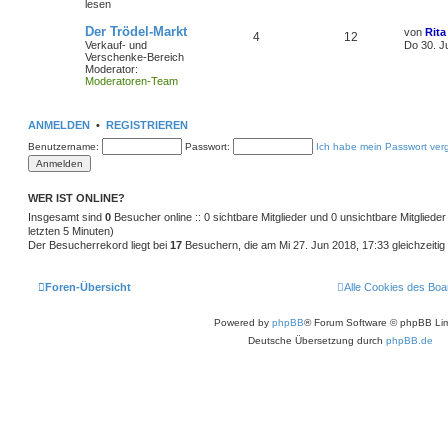
lesen
Der Trödel-Markt
von
Rita
4
12
Verkauf- und
Do 30. J
Verschenke-Bereich
Moderator:
Moderatoren-Team
ANMELDEN
•
REGISTRIEREN
Benutzername:
Passwort:
Ich habe mein Passwort ver
WER IST ONLINE?
Insgesamt sind
0
Besucher online :: 0 sichtbare Mitglieder und 0 unsichtbare Mitgliede
letzten 5 Minuten)
Der Besucherrekord liegt bei
17
Besuchern, die am Mi 27. Jun 2018, 17:33 gleichzeitig 
Foren-Übersicht
Alle Cookies des Boa
Powered by
phpBB
® Forum Software © phpBB Lim
Deutsche Übersetzung durch
phpBB.de