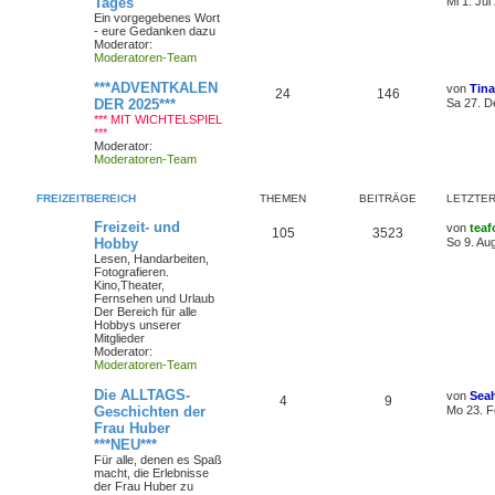
Tages
Mi 1. Jul
Ein vorgegebenes Wort
- eure Gedanken dazu
Moderator:
Moderatoren-Team
***ADVENTKALEN
von
Tin
24
146
DER 2025***
Sa 27. D
*** MIT WICHTELSPIEL
***
Moderator:
Moderatoren-Team
FREIZEITBEREICH
THEMEN
BEITRÄGE
LETZTER
Freizeit- und
von
teaf
105
3523
Hobby
So 9. Au
Lesen, Handarbeiten,
Fotografieren.
Kino,Theater,
Fernsehen und Urlaub
Der Bereich für alle
Hobbys unserer
Mitglieder
Moderator:
Moderatoren-Team
Die ALLTAGS-
von
Sea
4
9
Geschichten der
Mo 23. F
Frau Huber
***NEU***
Für alle, denen es Spaß
macht, die Erlebnisse
der Frau Huber zu