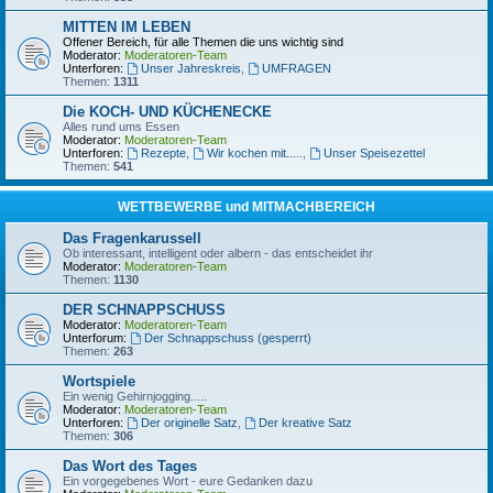
MITTEN IM LEBEN
Offener Bereich, für alle Themen die uns wichtig sind
Moderator:
Moderatoren-Team
Unterforen:
Unser Jahreskreis
,
UMFRAGEN
Themen:
1311
Die KOCH- UND KÜCHENECKE
Alles rund ums Essen
Moderator:
Moderatoren-Team
Unterforen:
Rezepte
,
Wir kochen mit.....
,
Unser Speisezettel
Themen:
541
WETTBEWERBE und MITMACHBEREICH
Das Fragenkarussell
Ob interessant, intelligent oder albern - das entscheidet ihr
Moderator:
Moderatoren-Team
Themen:
1130
DER SCHNAPPSCHUSS
Moderator:
Moderatoren-Team
Unterforum:
Der Schnappschuss (gesperrt)
Themen:
263
Wortspiele
Ein wenig Gehirnjogging.....
Moderator:
Moderatoren-Team
Unterforen:
Der originelle Satz
,
Der kreative Satz
Themen:
306
Das Wort des Tages
Ein vorgegebenes Wort - eure Gedanken dazu