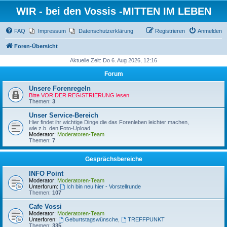
WIR - bei den Vossis -MITTEN IM LEBEN
FAQ
Impressum
Datenschutzerklärung
Registrieren
Anmelden
Foren-Übersicht
Aktuelle Zeit: Do 6. Aug 2026, 12:16
Forum
Unsere Forenregeln
Bitte VOR DER REGISTRIERUNG lesen
Themen:
3
Unser Service-Bereich
Hier findet ihr wichtige Dinge die das Forenleben leichter machen,
wie z.b. den Foto-Upload
Moderator:
Moderatoren-Team
Themen:
7
Gesprächsbereiche
INFO Point
Moderator:
Moderatoren-Team
Unterforum:
Ich bin neu hier - Vorstellrunde
Themen:
107
Cafe Vossi
Moderator:
Moderatoren-Team
Unterforen:
Geburtstagswünsche
,
TREFFPUNKT
Themen:
335