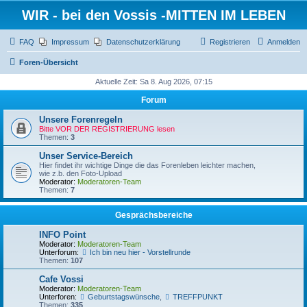
WIR - bei den Vossis -MITTEN IM LEBEN
FAQ
Impressum
Datenschutzerklärung
Registrieren
Anmelden
Foren-Übersicht
Aktuelle Zeit: Sa 8. Aug 2026, 07:15
Forum
Unsere Forenregeln
Bitte VOR DER REGISTRIERUNG lesen
Themen:
3
Unser Service-Bereich
Hier findet ihr wichtige Dinge die das Forenleben leichter machen,
wie z.b. den Foto-Upload
Moderator:
Moderatoren-Team
Themen:
7
Gesprächsbereiche
INFO Point
Moderator:
Moderatoren-Team
Unterforum:
Ich bin neu hier - Vorstellrunde
Themen:
107
Cafe Vossi
Moderator:
Moderatoren-Team
Unterforen:
Geburtstagswünsche
,
TREFFPUNKT
Themen:
335