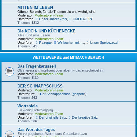
MITTEN IM LEBEN
Offener Bereich, für alle Themen die uns wichtig sind
Moderator:
Moderatoren-Team
Unterforen:
Unser Jahreskreis
,
UMFRAGEN
Themen:
1312
Die KOCH- UND KÜCHENECKE
Alles rund ums Essen
Moderator:
Moderatoren-Team
Unterforen:
Rezepte
,
Wir kochen mit.....
,
Unser Speisezettel
Themen:
541
WETTBEWERBE und MITMACHBEREICH
Das Fragenkarussell
Ob interessant, intelligent oder albern - das entscheidet ihr
Moderator:
Moderatoren-Team
Themen:
1130
DER SCHNAPPSCHUSS
Moderator:
Moderatoren-Team
Unterforum:
Der Schnappschuss (gesperrt)
Themen:
263
Wortspiele
Ein wenig Gehirnjogging.....
Moderator:
Moderatoren-Team
Unterforen:
Der originelle Satz
,
Der kreative Satz
Themen:
306
Das Wort des Tages
Ein vorgegebenes Wort - eure Gedanken dazu