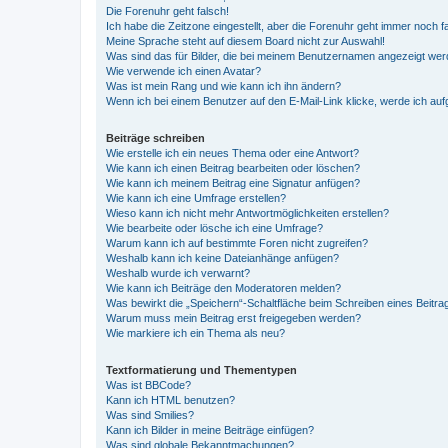
Die Forenuhr geht falsch!
Ich habe die Zeitzone eingestellt, aber die Forenuhr geht immer noch f
Meine Sprache steht auf diesem Board nicht zur Auswahl!
Was sind das für Bilder, die bei meinem Benutzernamen angezeigt we
Wie verwende ich einen Avatar?
Was ist mein Rang und wie kann ich ihn ändern?
Wenn ich bei einem Benutzer auf den E-Mail-Link klicke, werde ich au
Beiträge schreiben
Wie erstelle ich ein neues Thema oder eine Antwort?
Wie kann ich einen Beitrag bearbeiten oder löschen?
Wie kann ich meinem Beitrag eine Signatur anfügen?
Wie kann ich eine Umfrage erstellen?
Wieso kann ich nicht mehr Antwortmöglichkeiten erstellen?
Wie bearbeite oder lösche ich eine Umfrage?
Warum kann ich auf bestimmte Foren nicht zugreifen?
Weshalb kann ich keine Dateianhänge anfügen?
Weshalb wurde ich verwarnt?
Wie kann ich Beiträge den Moderatoren melden?
Was bewirkt die „Speichern“-Schaltfläche beim Schreiben eines Beitra
Warum muss mein Beitrag erst freigegeben werden?
Wie markiere ich ein Thema als neu?
Textformatierung und Thementypen
Was ist BBCode?
Kann ich HTML benutzen?
Was sind Smilies?
Kann ich Bilder in meine Beiträge einfügen?
Was sind globale Bekanntmachungen?