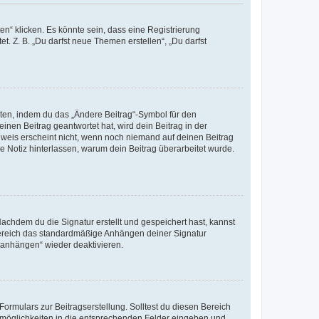
n“ klicken. Es könnte sein, dass eine Registrierung
t. Z. B. „Du darfst neue Themen erstellen“, „Du darfst
iten, indem du das „Ändere Beitrag“-Symbol für den
inen Beitrag geantwortet hat, wird dein Beitrag in der
nweis erscheint nicht, wenn noch niemand auf deinen Beitrag
ne Notiz hinterlassen, warum dein Beitrag überarbeitet wurde.
chdem du die Signatur erstellt und gespeichert hast, kannst
Bereich das standardmäßige Anhängen deiner Signatur
r anhängen“ wieder deaktivieren.
ormulars zur Beitragserstellung. Solltest du diesen Bereich
rtmöglichkeiten in die entsprechenden Felder eingeben und