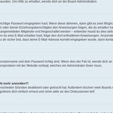
 wurden. Um Hilfe zu erhalten, wende dich an die Board-Administration.
 richtige Passwort eingegeben hast. Wenn diese stimmen, dann gibt es zwei Mögl
tern oder deiner Erziehungsberechtigten den Anweisungen folgen, die du erhalten ha
u angemeldeten Mitglieder erst freigeschaltet werden – entweder musst du dies selbs
. Wenn du eine E-Mail erhalten hast, folge den dort enthaltenen Anweisungen. Ansons
 dir sicher bist, dass deine E-Mail-Adresse korrekt eingegeben wurde, dann kontak
Benutzername und dein Passwort richtig sind. Wenn dies der Fall ist, wende dich a
ionsproblem mit der Website vorliegt, welches ein Administrator lösen muss.
icht mehr anmelden?!
erschieden Gründen deaktiviert oder gelöscht hat. Außerdem löschen viele Boards r
triere dich einfach erneut und nimm aktiv an den Diskussionen teil!