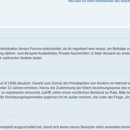
Wie kann ich einen Administrator des Board
istration dieses Forums entscheidet, ob du registriert sein musst, um Beiträge zu s
ung stehen: zum Beispiel Avatarbilder, Private Nachrichten, E-Mail-Versand an ander
 zahlreiche Vorteile bietet.
t of 1998 (deutsch: Gesetz zum Schutz der Privatsphäre von Kindern im Internet vo
unter 13 Jahren erheben, hierzu die Zustimmung der Eltern beziehungsweise des o
h zu registrieren versuchst, zutrifft, ziehe einen rechtlichen Beistand zu Rate. Bit
für Rechtsangelegenheiten jeglicher Art ist; außer solchen, die unter der Frage „
.
g komplett ausgeschaltet hat, damit sich keine neuen Benutzer mehr anmelden könn