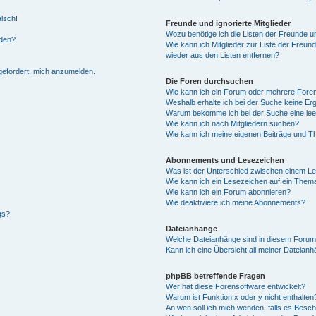
alsch!
Freunde und ignorierte Mitglieder
Wozu benötige ich die Listen der Freunde un
rden?
Wie kann ich Mitglieder zur Liste der Freund
wieder aus den Listen entfernen?
fgefordert, mich anzumelden.
Die Foren durchsuchen
Wie kann ich ein Forum oder mehrere For
Weshalb erhalte ich bei der Suche keine Er
Warum bekomme ich bei der Suche eine lee
Wie kann ich nach Mitgliedern suchen?
Wie kann ich meine eigenen Beiträge und T
Abonnements und Lesezeichen
Was ist der Unterschied zwischen einem L
Wie kann ich ein Lesezeichen auf ein Them
Wie kann ich ein Forum abonnieren?
Wie deaktiviere ich meine Abonnements?
gs?
Dateianhänge
Welche Dateianhänge sind in diesem Forum
Kann ich eine Übersicht all meiner Dateian
phpBB betreffende Fragen
Wer hat diese Forensoftware entwickelt?
Warum ist Funktion x oder y nicht enthalten
An wen soll ich mich wenden, falls es Besc