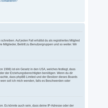
s kontaktieren?
chreiben. Auf jeden Fall erhältst du als registriertes Mitglied
e Mitglieder, Beitritt zu Benutzergruppen und so weiter. Wir
n 1998) ist ein Gesetz in den USA, welches festlegt, dass
der der Erziehungsberechtigten benötigen. Wenn du dir
te beachte, dass phpBB Limited und der Besitzer dieses Boards
An wen soll ich mich wenden, falls es Beschwerden oder
en. Es könnte auch sein, dass deine IP-Adresse oder der