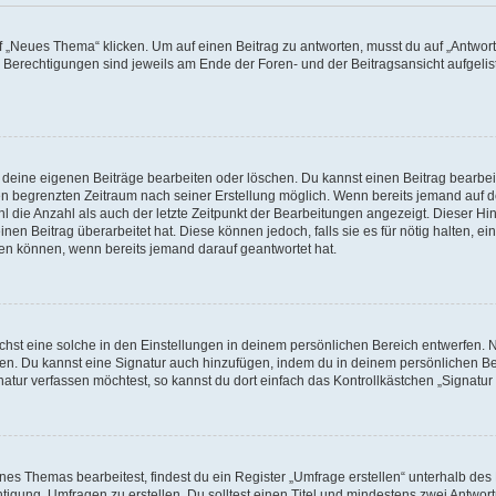
„Neues Thema“ klicken. Um auf einen Beitrag zu antworten, musst du auf „Antworte
e Berechtigungen sind jeweils am Ende der Foren- und der Beitragsansicht aufgeliste
r deine eigenen Beiträge bearbeiten oder löschen. Du kannst einen Beitrag bearbe
inen begrenzten Zeitraum nach seiner Erstellung möglich. Wenn bereits jemand auf de
 die Anzahl als auch der letzte Zeitpunkt der Bearbeitungen angezeigt. Dieser Hi
en Beitrag überarbeitet hat. Diese können jedoch, falls sie es für nötig halten, ei
hen können, wenn bereits jemand darauf geantwortet hat.
st eine solche in den Einstellungen in deinem persönlichen Bereich entwerfen. Na
eren. Du kannst eine Signatur auch hinzufügen, indem du in deinem persönlichen 
atur verfassen möchtest, so kannst du dort einfach das Kontrollkästchen „Signatu
s Themas bearbeitest, findest du ein Register „Umfrage erstellen“ unterhalb des F
htigung, Umfragen zu erstellen. Du solltest einen Titel und mindestens zwei Antwo