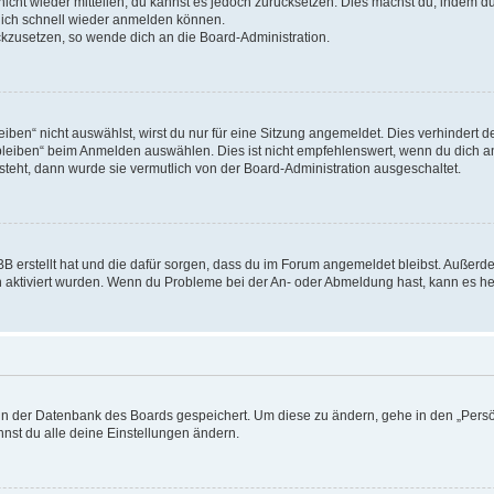
 nicht wieder mitteilen, du kannst es jedoch zurücksetzen. Dies machst du, indem 
 dich schnell wieder anmelden können.
ückzusetzen, so wende dich an die Board-Administration.
en“ nicht auswählst, wirst du nur für eine Sitzung angemeldet. Dies verhindert 
leiben“ beim Anmelden auswählen. Dies ist nicht empfehlenswert, wenn du dich an
 steht, dann wurde sie vermutlich von der Board-Administration ausgeschaltet.
BB erstellt hat und die dafür sorgen, dass du im Forum angemeldet bleibst. Außer
n aktiviert wurden. Wenn du Probleme bei der An- oder Abmeldung hast, kann es he
n in der Datenbank des Boards gespeichert. Um diese zu ändern, gehe in den „Persö
nst du alle deine Einstellungen ändern.