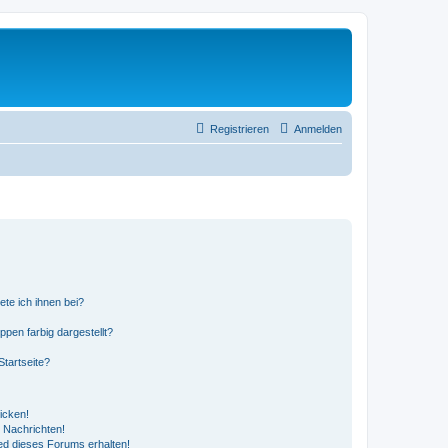
Registrieren
Anmelden
ete ich ihnen bei?
en farbig dargestellt?
tartseite?
icken!
 Nachrichten!
ed dieses Forums erhalten!