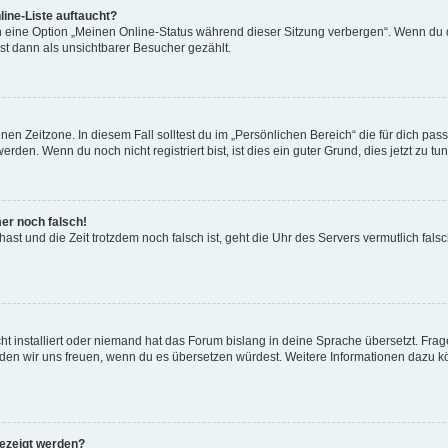
ine-Liste auftaucht?
n eine Option „Meinen Online-Status während dieser Sitzung verbergen“. Wenn du d
st dann als unsichtbarer Besucher gezählt.
en Zeitzone. In diesem Fall solltest du im „Persönlichen Bereich“ die für dich passe
den. Wenn du noch nicht registriert bist, ist dies ein guter Grund, dies jetzt zu tun
mer noch falsch!
t hast und die Zeit trotzdem noch falsch ist, geht die Uhr des Servers vermutlich fal
t installiert oder niemand hat das Forum bislang in deine Sprache übersetzt. Frag
, würden wir uns freuen, wenn du es übersetzen würdest. Weitere Informationen dazu
gezeigt werden?