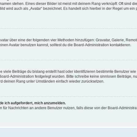
amen stehen. Eines dieser Bilder ist meist mit deinem Rang verknüpft: Oft sind di
ld wird auch als „Avatar“ bezeichnet. Es handelt sich hierbei in der Regel um ein
 Avatar über eine der folgenden vier Methoden hinzufügen: Gravatar, Galerie, Rem
en Avatar benutzen kannst, solltest du die Board-Administration kontaktieren.
viele Beiträge du bislang erstellt hast oder identifizieren bestimmte Benutzer w
 Board-Administration festgelegt wurden. Bitte schreibe keine sinnlosen Beiträge
wird deinen Rang unter Umständen einfach wieder zurücksetzen.
rde ich aufgefordert, mich anzumelden.
ion für Nachrichten an andere Benutzer nutzen, falls diese von der Board-Administ