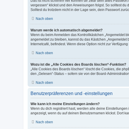
Das ist nicht schlimm! Wir können dir zwar dein altes Passwort
vergessen“ klickst und den Anweisungen folgst. So solltest du
Solltest du trotzdem nicht in der Lage sein, dein Passwort zur
Nach oben
Warum werde ich automatisch abgemeldet?
Wenn du beim Anmelden das Kontrollkästchen „Angemeldet bleib
angemeldet zu bleiben, kannst du das Kästchen „Angemeldet b
Internetcafé, befindest. Wenn diese Option nicht zur Verfügung
Nach oben
Wozu ist die „Alle Cookies des Boards löschen“-Funktion?
„Alle Cookies des Boards löschen“ löscht die Cookies, die php
den „Gelesen“-Status – sofern sie von der Board-Administratio
Nach oben
Benutzerpräferenzen und -einstellungen
Wie kann ich meine Einstellungen ändern?
Wenn du dich registriert hast, werden alle deine Einstellunge
angezeigt, wenn du auf deinen Benutzernamen klickst. Dort kan
Nach oben